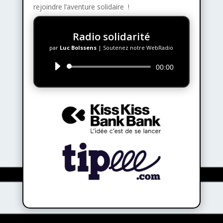
rejoindre l’aventure solidaire !
Radio solidarité
par
Luc Bolssens
|
Soutenez notre WebRadio
Lecteur
00:00
audio