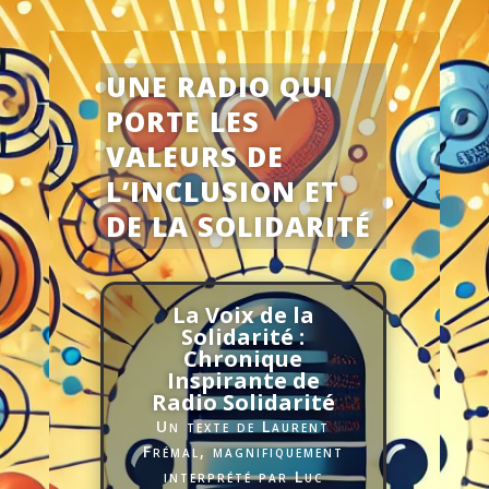
UNE RADIO QUI
PORTE LES
VALEURS DE
L’INCLUSION ET
DE LA SOLIDARITÉ
La Voix de la
Solidarité :
Chronique
Inspirante de
Radio Solidarité
Un texte de Laurent
Frémal, magnifiquement
interprété par Luc